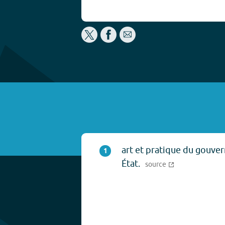
art et pratique du gouve
1
État.
source