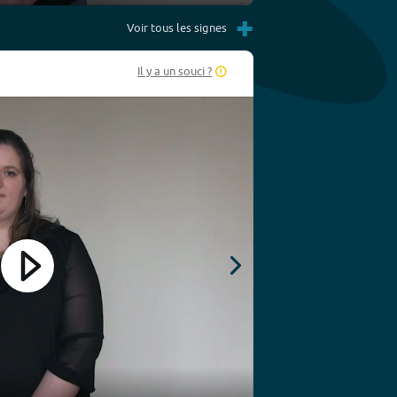
Settings
PIP
Enter
Play
+
fullscreen
Voir tous les signes
Il y a un souci ?
Play