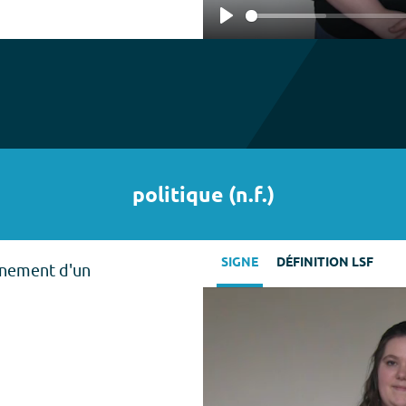
Play
politique
(
n.f.
)
SIGNE
DÉFINITION LSF
rnement d'un