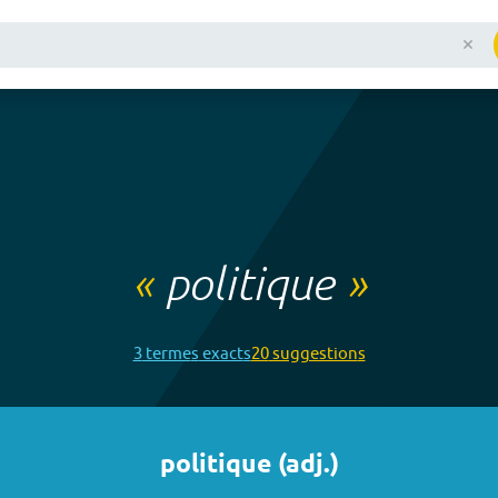
«
politique
»
3
terme
s
exact
s
20
suggestion
s
politique
(
adj.
)