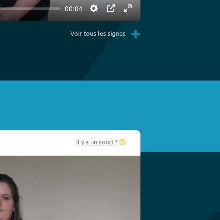
00:04
Settings
PIP
Enter
Play
+
fullscreen
Voir tous les signes
Il y a un souci ?