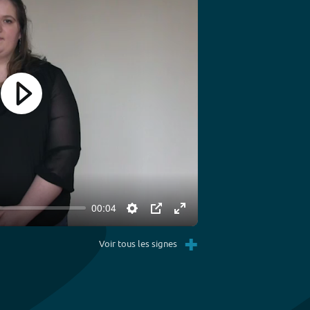
Play
00:04
Settings
PIP
Enter
+
fullscreen
Voir tous les signes