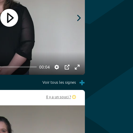
Play
00:04
Settings
PIP
Enter
Play
+
fullscreen
Voir tous les signes
Il y a un souci ?