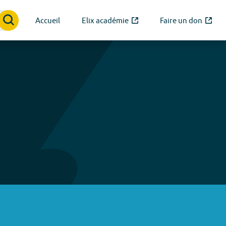
Accueil
Elix académie
Faire un don