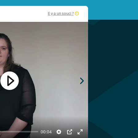
Il y a un souci ?
Play
00:04