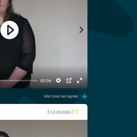
Play
00:04
Settings
PIP
Enter
Play
+
fullscreen
Voir tous les signes
Il y a un souci ?