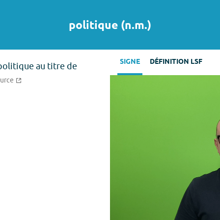
politique
(
n.m.
)
SIGNE
DÉFINITION LSF
politique au titre de
ource