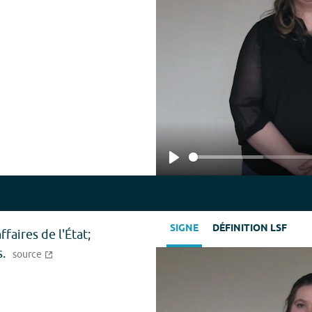
Play
SIGNE
DÉFINITION LSF
faires de l'État;
s.
source