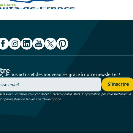
ttre
e) de nos actus et des nouveautés grâce à notre newsletter !
S'inscrire
sse e-mail ci-dessus vous consentez à recevoir notre lettre d’information par voie électronique.
 paramètres via les liens de désinscription.