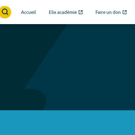
Accueil
Elix académie
Faire un don