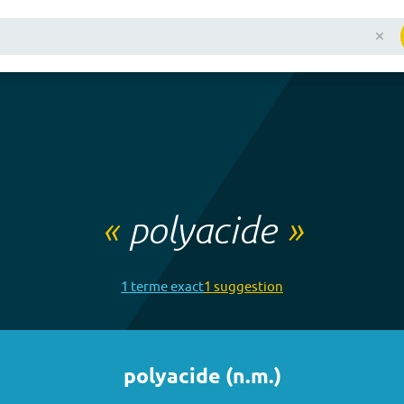
«
polyacide
»
1
terme
exact
1
suggestion
polyacide
(
n.m.
)