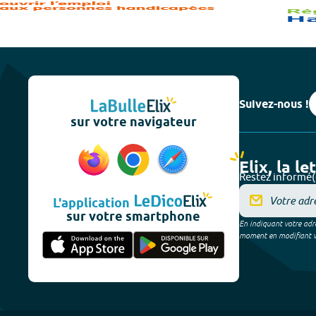
Suivez-nous !
sur votre navigateur
Elix, la le
Restez informé(
L'application
sur votre smartphone
En indiquant votre adre
moment en modifiant vos