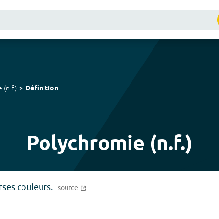
e
(
n.f.
)
Définition
Polychromie (n.f.)
rses couleurs.
source