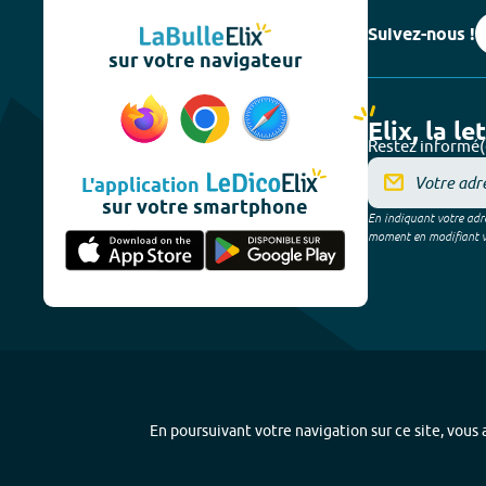
Suivez-nous !
sur votre navigateur
Elix, la le
Restez informé(
L'application
sur votre smartphone
En indiquant votre adre
moment en modifiant vos
En poursuivant votre navigation sur ce site, vous a
Plan du site
-