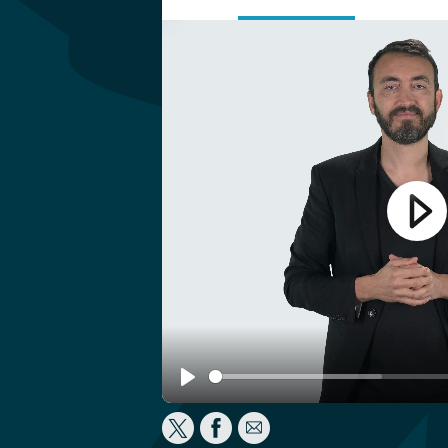
Play
Play