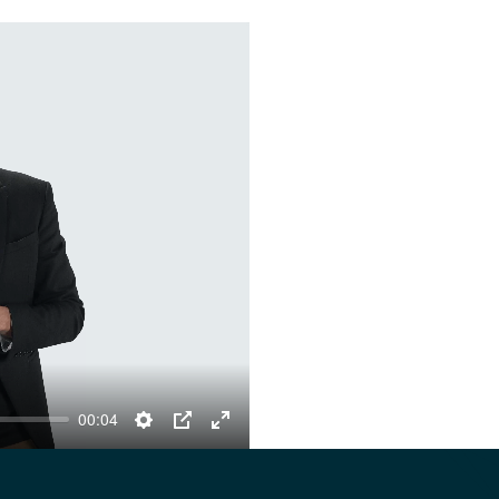
00:04
Settings
PIP
Enter
fullscreen