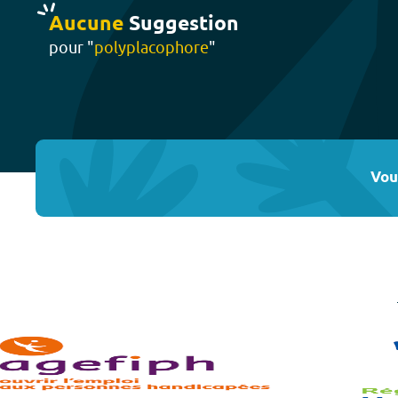
Aucune
Suggestion
pour "
polyplacophore
"
Vou