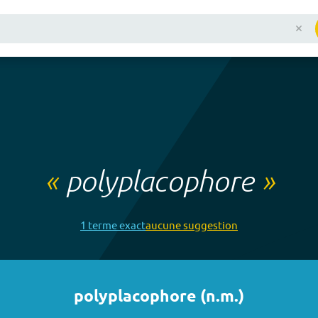
«
polyplacophore
»
1
terme
exact
aucune
suggestion
polyplacophore
(
n.m.
)