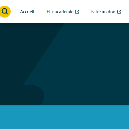
Accueil
Elix académie
Faire un don