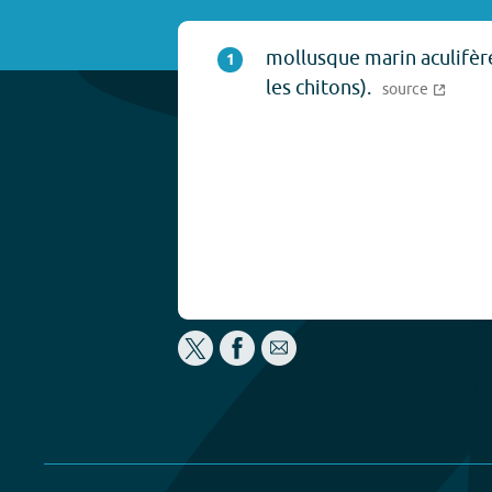
mollusque marin aculifèr
1
les chitons).
source