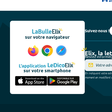
Suivez-nous !
sur votre navigateur
Elix, la le
Restez informé(
L'application
sur votre smartphone
En indiquant votre adre
moment en modifiant vos