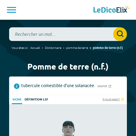
Vous êtes ici :
Accueil
Dictionnaire
pomme de terre
pomme de terre
(
n.f.
)
Pomme de terre (n.f.)
tubercule comestible d'une solanacée.
source
2
Il y a un souci ?
SIGNE
DÉFINITION LSF