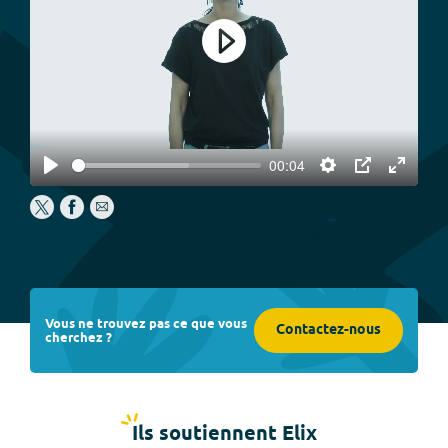
Play
00:04
Play
Settings
PIP
Enter
fullscree
Vous ne trouvez pas ce que vous
Contactez-nous
cherchez ?
Ils soutiennent Elix