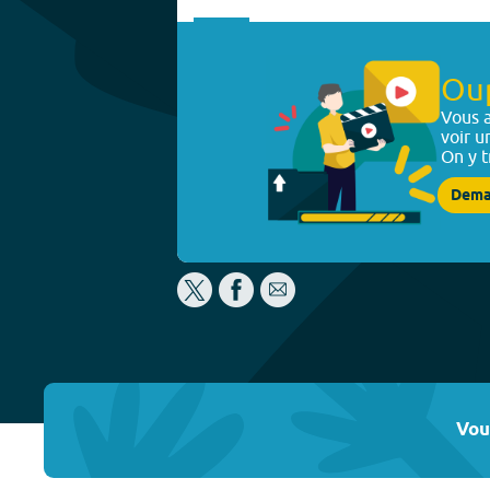
Ou
Vous a
voir u
On y t
Dema
Vou