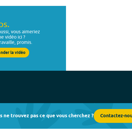
ps.
ussi, vous aimeriez
ne vidéo ici ?
ravaille, promis.
nder la vidéo
s ne trouvez pas ce que vous cherchez ?
Contactez-no