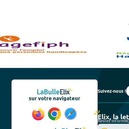
Suivez-nous !
sur votre navigateur
Elix, la le
Restez informé(