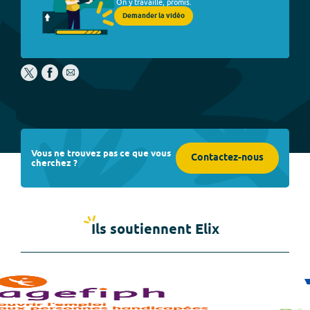
On y travaille, promis.
Demander la vidéo
Vous ne trouvez pas ce que vous
Contactez-nous
cherchez ?
Ils soutiennent Elix