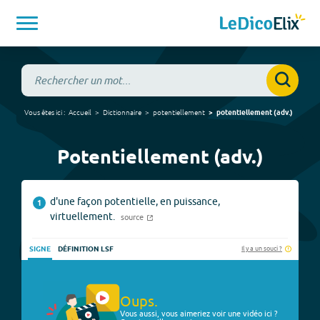
Vous êtes ici :
Accueil
Dictionnaire
potentiellement
potentiellement
(
adv.
)
Potentiellement (adv.)
d'une façon potentielle, en puissance,
1
virtuellement.
source
Il y a un souci ?
SIGNE
DÉFINITION LSF
Oups.
Vous aussi, vous aimeriez voir une vidéo ici ?