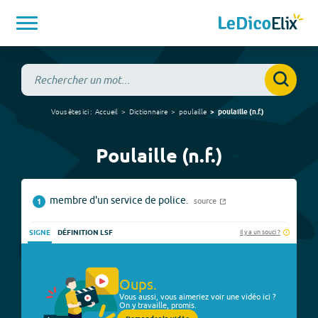
Vous êtes ici :
Accueil
Dictionnaire
poulaille
poulaille
(
n.f.
)
Poulaille (n.f.)
membre d'un service de police.
source
1
Il y a un souci ?
SIGNE
DÉFINITION LSF
Oups.
Vous aussi, vous aimeriez voir une vidéo ici ?
On y travaille, promis.