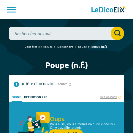
Vous êtes ici :
Accueil
Dictionnaire
poupe
poupe
(
n.f.
)
Poupe (n.f.)
arrière d'un navire.
source
1
Il y a un souci ?
SIGNE
DÉFINITION LSF
Oups.
Vous aussi, vous aimeriez voir une vidéo ici ?
On y travaille, promis.