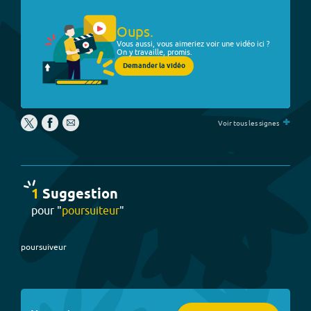
Oups.
Vous aussi, vous aimeriez voir une vidéo ici ?
On y travaille, promis.
Demander la vidéo
+
Voir tous les signes
1
Suggestion
pour "
poursuiteur
"
poursuiveur