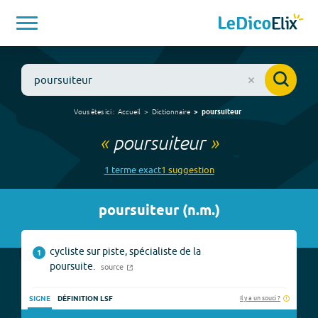
Vous êtes ici :
Accueil
Dictionnaire
poursuiteur
«
poursuiteur
»
1
terme
exact
1
suggestion
poursuiteur
(
n.m.
)
cycliste sur piste, spécialiste de la
1
poursuite.
source
Il y a un souci ?
SIGNE
DÉFINITION LSF