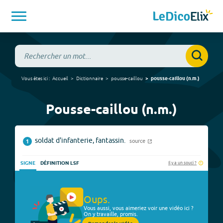
Vous êtes ici :
Accueil
Dictionnaire
pousse-caillou
pousse-caillou
(
n.m.
)
Pousse-caillou (n.m.)
soldat d'infanterie, fantassin.
source
1
Il y a un souci ?
SIGNE
DÉFINITION LSF
Oups.
Vous aussi, vous aimeriez voir une vidéo ici ?
On y travaille, promis.