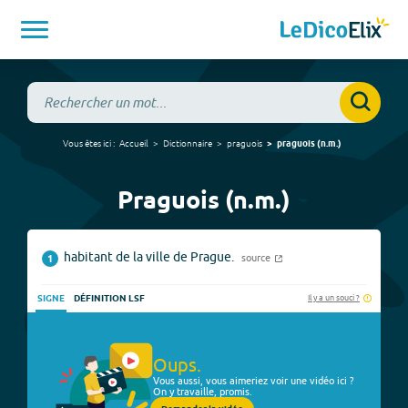
Vous êtes ici :
Accueil
Dictionnaire
praguois
praguois
(
n.m.
)
Praguois (n.m.)
habitant de la ville de Prague.
source
1
Il y a un souci ?
SIGNE
DÉFINITION LSF
Oups.
Vous aussi, vous aimeriez voir une vidéo ici ?
On y travaille, promis.