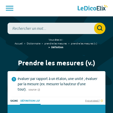
Vous êtes ici :
Accueil
Dictionnaire
prendre les mesures
prendre les mesures
(
v.
)
Définition
Prendre les mesures (v.)
évaluer par rapport à un étalon, une unité ; évaluer
1
par la mesure (ex. mesurer la hauteur d'une
tour).
source
Il y a un souci ?
SIGNE
DÉFINITION LSF