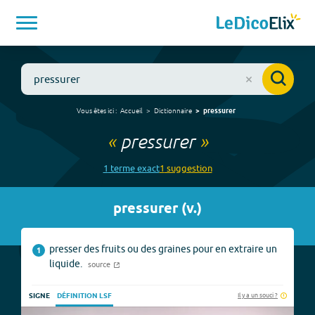
Vous êtes ici :
Accueil
Dictionnaire
pressurer
«
pressurer
»
1
terme
exact
1
suggestion
pressurer
(
v.
)
presser des fruits ou des graines pour en extraire un
1
liquide.
source
Il y a un souci ?
SIGNE
DÉFINITION LSF