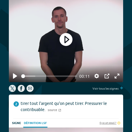
Play
00:11
Play
Settings
PIP
Enter
+
fullscree
Voir tous les signes
tirer tout l'argent qu'on peut tirer. Pressurer le
2
contribuable.
source
Il y a un souci ?
SIGNE
DÉFINITION LSF