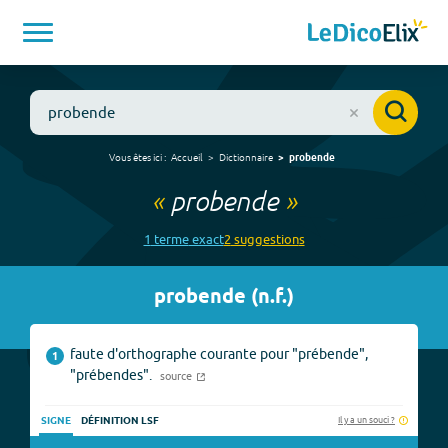
Vous êtes ici :
Accueil
Dictionnaire
probende
«
probende
»
1
terme
exact
2
suggestion
s
probende
(
n.f.
)
faute d'orthographe courante pour "prébende",
1
"prébendes".
source
Il y a un souci ?
SIGNE
DÉFINITION LSF