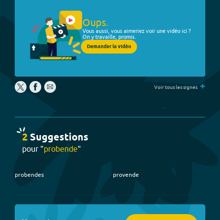
Oups.
Vous aussi, vous aimeriez voir une vidéo ici ?
On y travaille, promis.
Demander la vidéo
+
Voir tous les signes
2
Suggestion
s
pour "
probende
"
probendes
provende