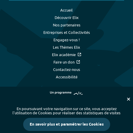
Accueil
Découvrir Elix
Nos partenaires
Entreprises et Collectivités
Engagez-vous !
Les Thèmes Elix
Elix académie
Faire un don
Contactez-nous
Accessibilité
En poursuivant votre navigation sur ce site, vous acceptez
l’utilisation de Cookies pour réaliser des statistiques de visites
Plan du site
-
Index alphabétique
-
En savoir plus et paramétrer les Cookies
Mentions légales et données personnelles
-
Paramétrer les cookies
-
Crédits