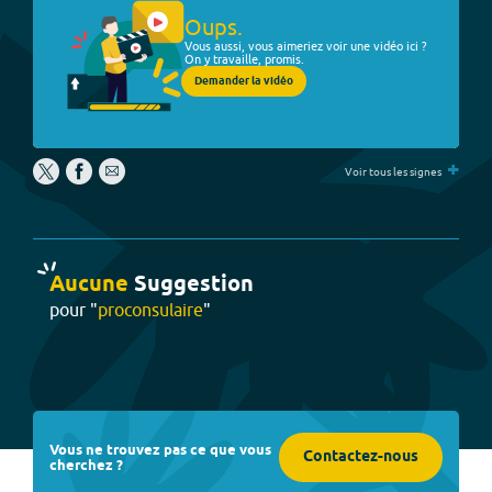
Oups.
Vous aussi, vous aimeriez voir une vidéo ici ?
On y travaille, promis.
Demander la vidéo
+
Voir tous les signes
Aucune
Suggestion
pour "
proconsulaire
"
Vous ne trouvez pas ce que vous
Contactez-nous
cherchez ?