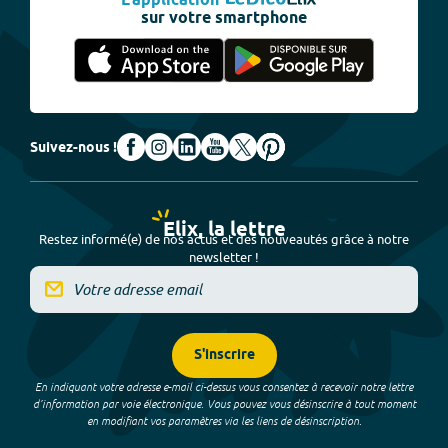
L'application
sur votre smartphone
Suivez-nous !
Elix, la lettre
Restez informé(e) de nos actus et des nouveautés grâce à notre
newsletter !
S'inscrire
En indiquant votre adresse e-mail ci-dessus vous consentez à recevoir notre lettre
d’information par voie électronique. Vous pouvez vous désinscrire à tout moment
en modifiant vos paramètres via les liens de désinscription.