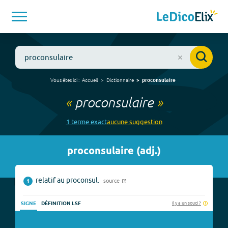
Vous êtes ici :
Accueil
Dictionnaire
proconsulaire
«
proconsulaire
»
1
terme
exact
aucune
suggestion
proconsulaire
(
adj.
)
relatif au proconsul.
source
1
Il y a un souci ?
SIGNE
DÉFINITION LSF