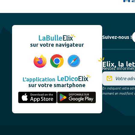
Suivez-nous !
sur votre navigateur
Elix, la le
Restez informé(
L'application
sur votre smartphone
En indiquant votre adre
moment en modifiant vos