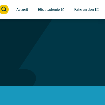
Accueil
Elix académie
Faire un don