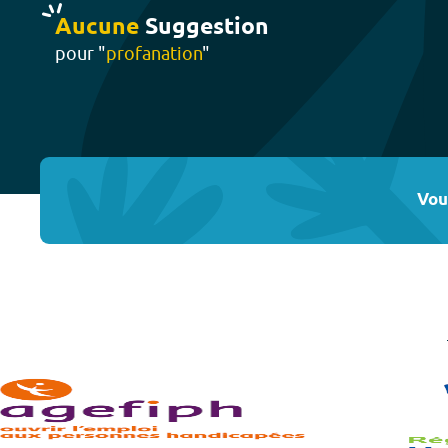
Aucune
Suggestion
pour "
profanation
"
Vou