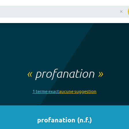
«
profanation
»
1
terme
exact
aucune
suggestion
profanation
(
n.f.
)