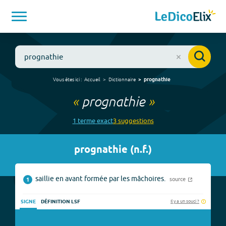
Vous êtes ici :
Accueil
Dictionnaire
prognathie
«
prognathie
»
1
terme
exact
3
suggestion
s
prognathie
(
n.f.
)
saillie en avant formée par les mâchoires.
source
1
Il y a un souci ?
SIGNE
DÉFINITION LSF