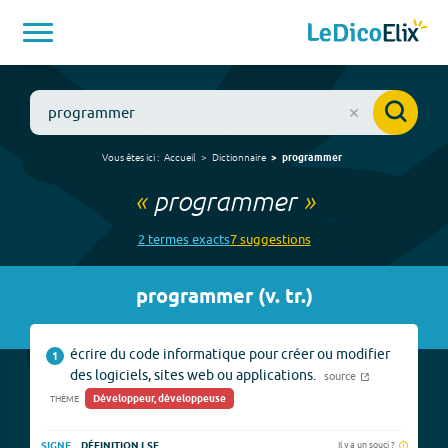
Vous êtes ici :
Accueil
Dictionnaire
programmer
«
programmer
»
2
terme
s
exact
s
7
suggestion
s
programmer
(
v. tr.
)
écrire du code informatique pour créer ou modifier
1
des logiciels, sites web ou applications.
source
Développeur, développeuse
THÈME
Il y a un souci ?
SIGNE
DÉFINITION LSF