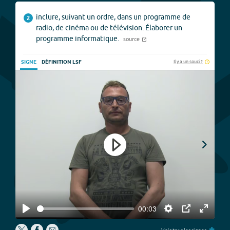
inclure, suivant un ordre, dans un programme de
2
radio, de cinéma ou de télévision. Élaborer un
programme informatique.
source
Il y a un souci ?
SIGNE
DÉFINITION LSF
Play
00:03
Play
Settings
PIP
Enter
P
+
fullscree