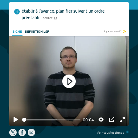
établir à l'avance, planifier suivant un ordre
1
préétabli.
source
Il y a un souci ?
SIGNE
DÉFINITION LSF
Play
00:04
Play
Settings
PIP
Enter
+
fullscree
Voir tous les signes