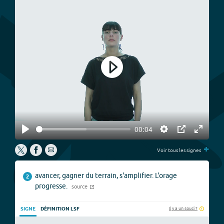
Play
00:04
Play
Settings
PIP
Enter
+
fullscree
Voir tous les signes
avancer, gagner du terrain, s'amplifier. L'orage
2
progresse.
source
Il y a un souci ?
SIGNE
DÉFINITION LSF