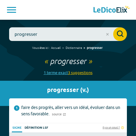
Vous êtes ici :
Accueil
Dictionnaire
progresser
«
progresser
»
1
terme
exact
3
suggestion
s
progresser
(
v.
)
faire des progrès, aller vers un idéal, évoluer dans un
1
sens favorable.
source
Il y a un souci ?
SIGNE
DÉFINITION LSF