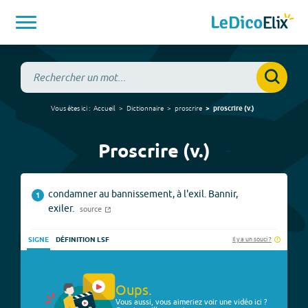
Vous êtes ici :
Accueil
Dictionnaire
proscrire
proscrire
(
v.
)
Proscrire (v.)
condamner au bannissement, à l'exil. Bannir,
1
exiler.
source
Il y a un souci ?
SIGNE
DÉFINITION LSF
Oups.
Vous aussi, vous aimeriez voir une vidéo ici ?