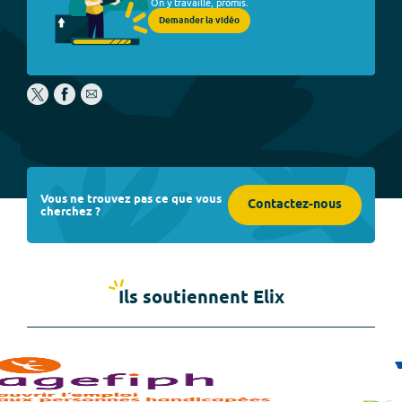
On y travaille, promis.
Demander la vidéo
Vous ne trouvez pas ce que vous
Contactez-nous
cherchez ?
Ils soutiennent Elix