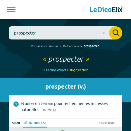
Vous êtes ici :
Accueil
Dictionnaire
prospecter
«
prospecter
»
1
terme
exact
1
suggestion
prospecter
(
v.
)
étudier un terrain pour rechercher les richesses
1
naturelles.
source
Il y a un souci ?
SIGNE
DÉFINITION LSF