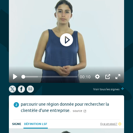
Play
00:10
Play
Settings
PIP
Enter
+
fullscree
Voir tous les signes
parcourir une région donnée pour rechercher la
2
clientèle d'une entreprise.
source
Il y a un souci ?
SIGNE
DÉFINITION LSF