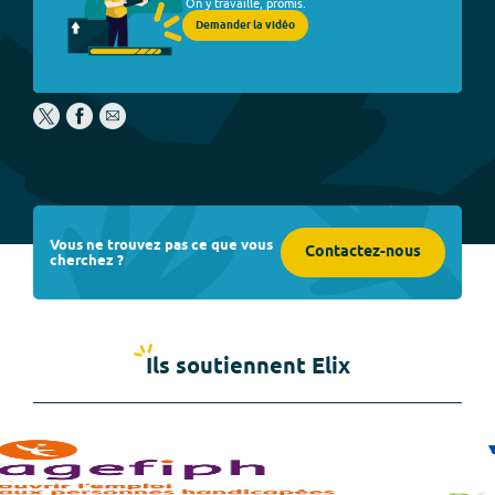
On y travaille, promis.
Demander la vidéo
Vous ne trouvez pas ce que vous
Contactez-nous
cherchez ?
Ils soutiennent Elix