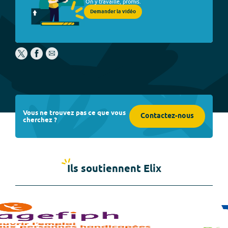
On y travaille, promis.
Demander la vidéo
Vous ne trouvez pas ce que vous
Contactez-nous
cherchez ?
Ils soutiennent Elix