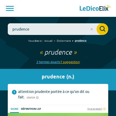
Vous êtes ici :
Accueil
Dictionnaire
prudence
«
prudence
»
2
terme
s
exact
s
1
suggestion
prudence
(
n.
)
attention prudente portée à ce qu'on dit ou
1
fait.
source
Il y a un souci ?
SIGNE
DÉFINITION LSF