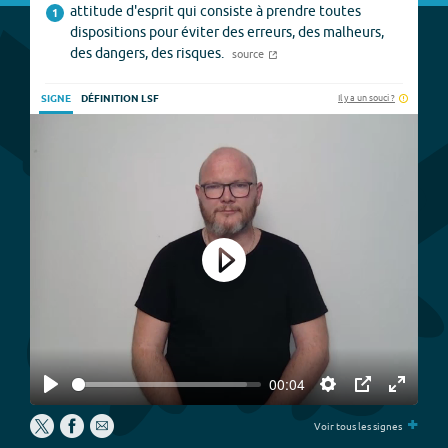
attitude d'esprit qui consiste à prendre toutes
1
dispositions pour éviter des erreurs, des malheurs,
des dangers, des risques.
source
Il y a un souci ?
SIGNE
DÉFINITION LSF
Play
00:04
Play
Settings
PIP
Enter
+
fullscree
Voir tous les signes