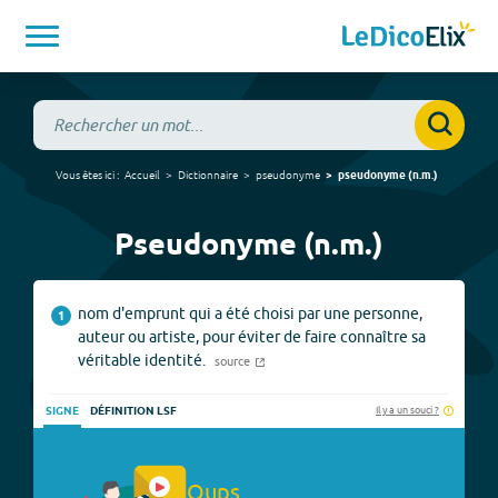
Vous êtes ici :
Accueil
Dictionnaire
pseudonyme
pseudonyme
(
n.m.
)
Pseudonyme (n.m.)
nom d'emprunt qui a été choisi par une personne,
1
auteur ou artiste, pour éviter de faire connaître sa
véritable identité.
source
Il y a un souci ?
SIGNE
DÉFINITION LSF
Oups.