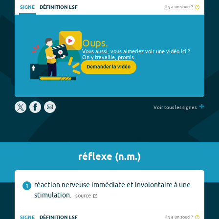
Il y a un souci ?
SIGNE
DÉFINITION LSF
Oups.
Vous aussi, vous aimeriez voir une vidéo ici ?
On y travaille, promis.
Demander la vidéo
+
Voir tous les signes
réflexe
(
n.m.
)
réaction nerveuse immédiate et involontaire à une
1
stimulation.
source
Il y a un souci ?
SIGNE
DÉFINITION LSF