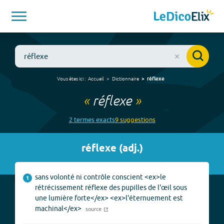
Vous êtes ici :
Accueil
Dictionnaire
réflexe
«
réflexe
»
2
terme
s
exact
s
9
suggestion
s
réflexe
(
adj.
)
sans volonté ni contrôle conscient <ex>le
1
rétrécissement réflexe des pupilles de l'œil sous
une lumière forte</ex> <ex>l'éternuement est
machinal</ex>
source