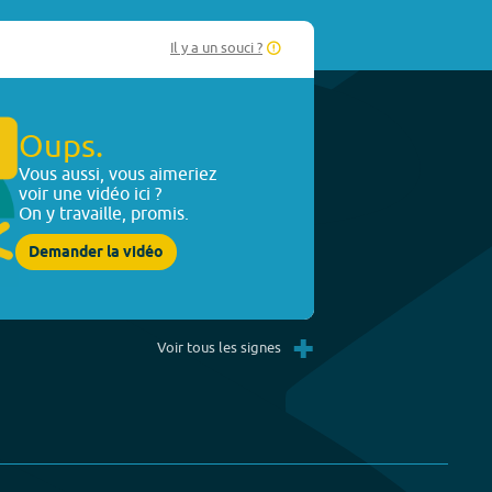
Il y a un souci ?
Oups.
Vous aussi, vous aimeriez
voir une vidéo ici ?
On y travaille, promis.
Demander la vidéo
+
Voir tous les signes