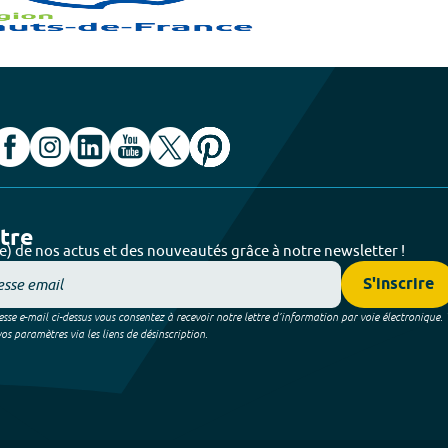
ttre
e) de nos actus et des nouveautés grâce à notre newsletter !
S'inscrire
sse e-mail ci-dessus vous consentez à recevoir notre lettre d’information par voie électronique.
 paramètres via les liens de désinscription.