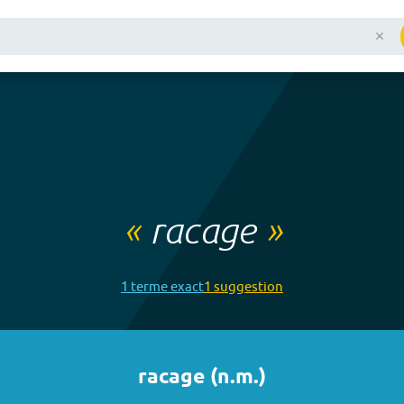
«
racage
»
1
terme
exact
1
suggestion
racage
(
n.m.
)