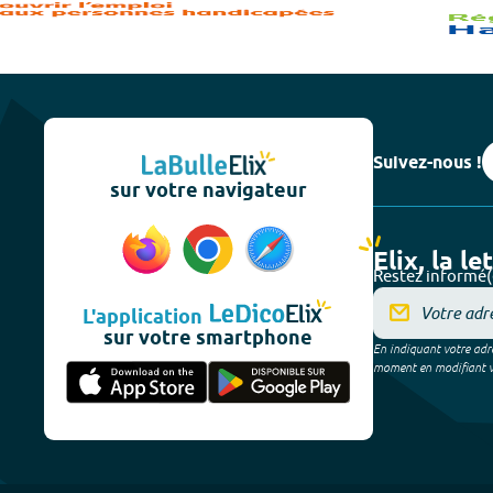
Suivez-nous !
sur votre navigateur
Elix, la le
Restez informé(
L'application
sur votre smartphone
En indiquant votre adre
moment en modifiant vos