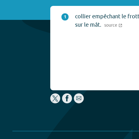
collier empêchant le fro
1
sur le mât.
source