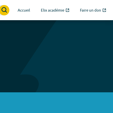
Accueil
Elix académie
Faire un don