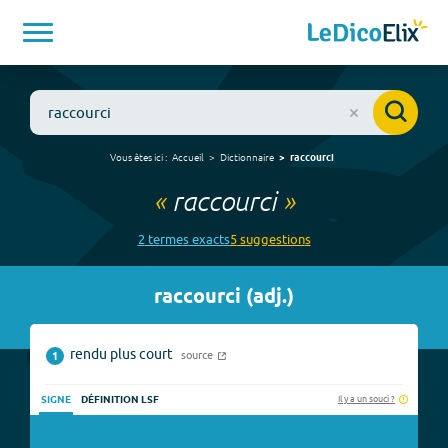
Vous êtes ici :
Accueil
Dictionnaire
raccourci
«
raccourci
»
2
terme
s
exact
s
5
suggestion
s
raccourci
(
adj.
)
rendu plus court
source
1
Il y a un souci ?
SIGNE
DÉFINITION LSF