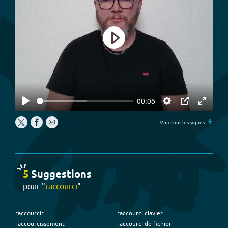
Play
00:05
Play
Settings
PIP
Enter
+
fullscree
Voir tous les signes
5
Suggestion
s
pour "
raccourci
"
raccourcir
raccourci clavier
raccourcissement
raccourci de fichier