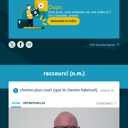
Oups.
Vous aussi, vous aimeriez voir une vidéo ici ?
On y travaille, promis.
Demander la vidéo
+
Voir tous les signes
raccourci
(
n.m.
)
chemin plus court (que le chemin habituel).
source
1
Il y a un souci ?
SIGNE
DÉFINITION LSF