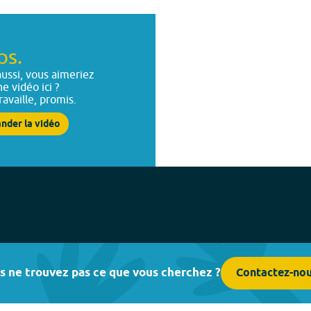
ps.
ussi, vous aimeriez
ne vidéo ici ?
ravaille, promis.
nder la vidéo
s ne trouvez pas ce que vous cherchez ?
Contactez-no