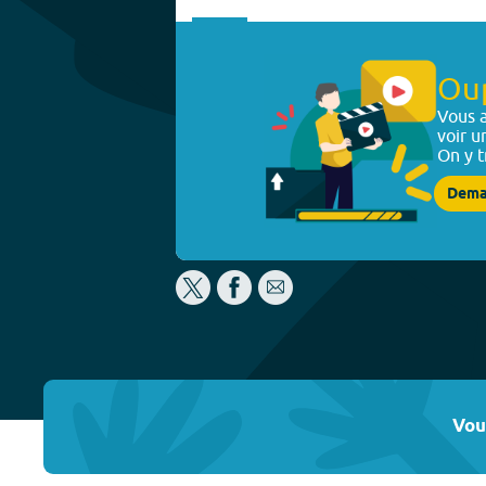
Ou
Vous a
voir u
On y t
Dema
Vou