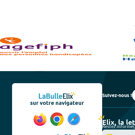
Suivez-nous !
sur votre navigateur
Elix, la le
Restez informé(