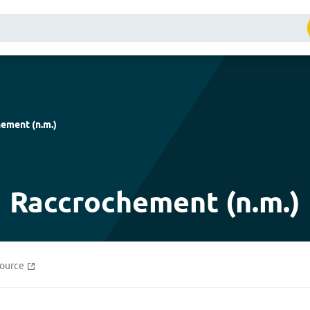
hement
(
n.m.
)
Raccrochement (n.m.)
source