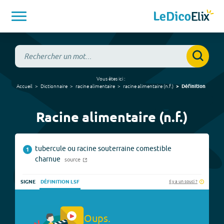
Vous êtes ici :
Accueil
Dictionnaire
racine alimentaire
racine alimentaire
(
n.f.
)
Définition
Racine alimentaire (n.f.)
tubercule ou racine souterraine comestible
1
charnue
source
Il y a un souci ?
SIGNE
DÉFINITION LSF
Oups.