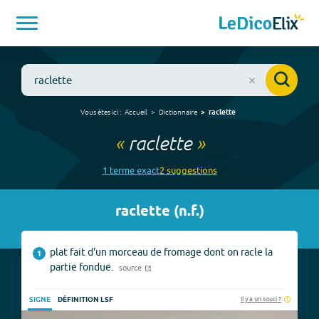
Vous êtes ici :
Accueil
Dictionnaire
raclette
«
raclette
»
1
terme
exact
2
suggestion
s
raclette
(
n.f.
)
plat fait d'un morceau de fromage dont on racle la
1
partie fondue.
source
Il y a un souci ?
SIGNE
DÉFINITION LSF