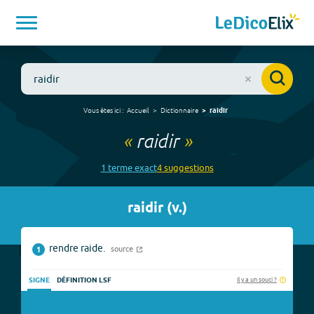
Vous êtes ici :
Accueil
Dictionnaire
raidir
«
raidir
»
1
terme
exact
4
suggestion
s
raidir
(
v.
)
rendre raide.
source
1
Il y a un souci ?
SIGNE
DÉFINITION LSF