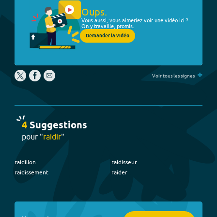
Oups.
Vous aussi, vous aimeriez voir une vidéo ici ?
On y travaille, promis.
Demander la vidéo
+
Voir tous les signes
4
Suggestion
s
pour "
raidir
"
raidillon
raidisseur
raidissement
raider