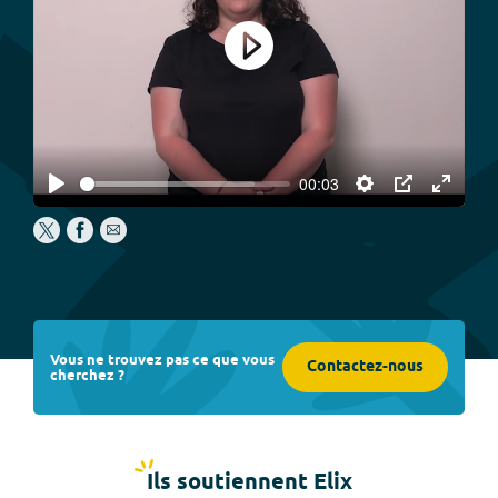
Play
00:03
Play
Settings
PIP
Enter
fullscree
Vous ne trouvez pas ce que vous
Contactez-nous
cherchez ?
Ils soutiennent Elix