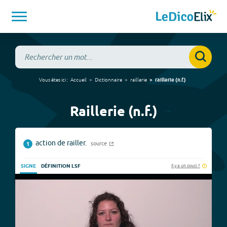
Vous êtes ici :
Accueil
Dictionnaire
raillerie
raillerie
(
n.f.
)
Raillerie (n.f.)
action de railler.
source
1
Il y a un souci ?
SIGNE
DÉFINITION LSF