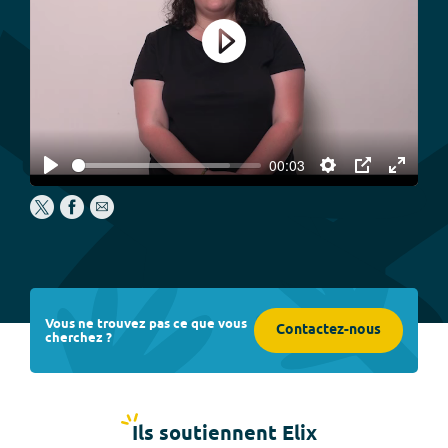
Play
00:03
Play
Settings
PIP
Enter
fullscree
Vous ne trouvez pas ce que vous
Contactez-nous
cherchez ?
Ils soutiennent Elix