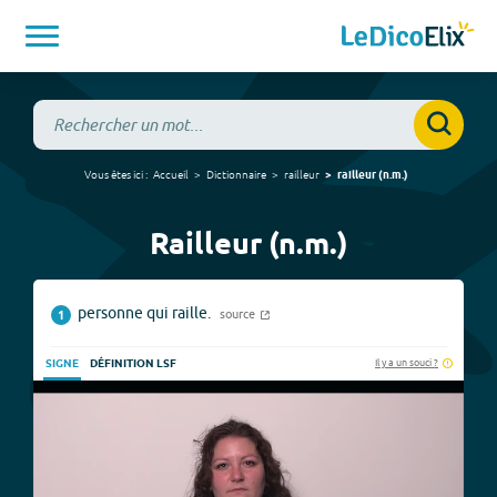
Vous êtes ici :
Accueil
Dictionnaire
railleur
railleur
(
n.m.
)
Railleur (n.m.)
personne qui raille.
source
1
Il y a un souci ?
SIGNE
DÉFINITION LSF