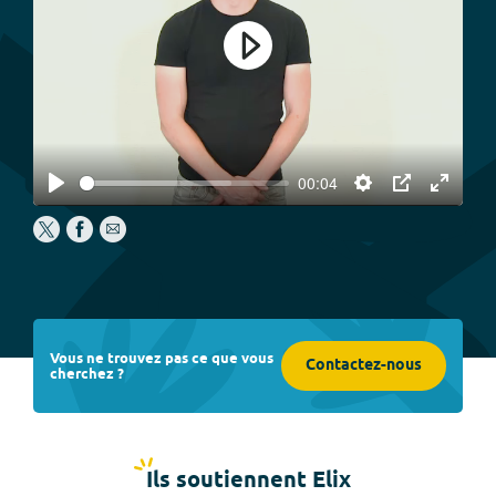
Play
00:04
Play
Settings
PIP
Enter
fullscree
Vous ne trouvez pas ce que vous
Contactez-nous
cherchez ?
Ils soutiennent Elix