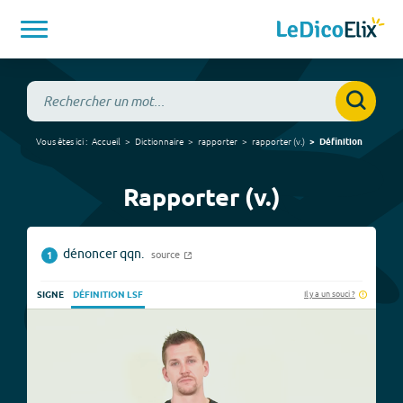
Vous êtes ici :
Accueil
Dictionnaire
rapporter
rapporter
(
v.
)
Définition
Rapporter (v.)
dénoncer qqn.
source
1
Il y a un souci ?
SIGNE
DÉFINITION LSF