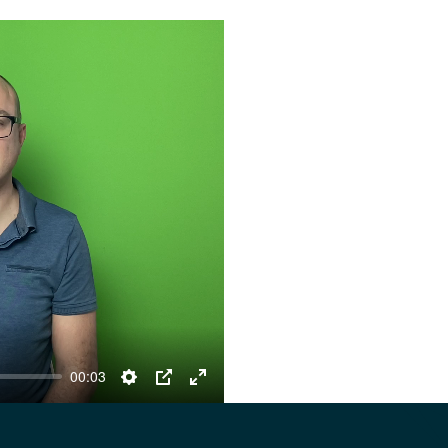
00:03
Settings
PIP
Enter
fullscreen