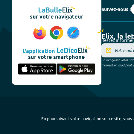
Suivez-nous !
sur votre navigateur
Elix, la le
Restez informé(
L'application
sur votre smartphone
En indiquant votre adre
moment en modifiant vos
En poursuivant votre navigation sur ce site, vous a
Plan du site
-