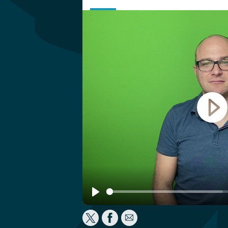
Play
Play