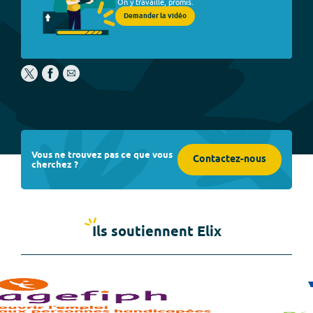
On y travaille, promis.
Demander la vidéo
Vous ne trouvez pas ce que vous
Contactez-nous
cherchez ?
Ils soutiennent Elix