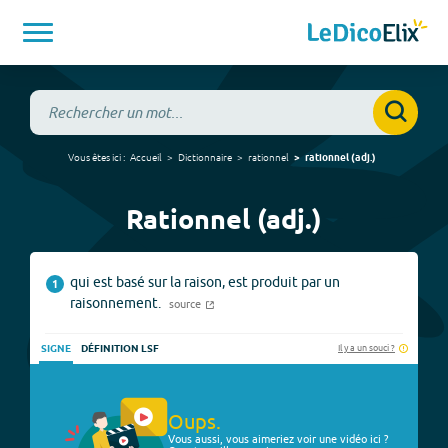
Vous êtes ici :
Accueil
Dictionnaire
rationnel
rationnel
(
adj.
)
Rationnel (adj.)
qui est basé sur la raison, est produit par un
1
raisonnement.
source
Il y a un souci ?
SIGNE
DÉFINITION LSF
Oups.
Vous aussi, vous aimeriez voir une vidéo ici ?