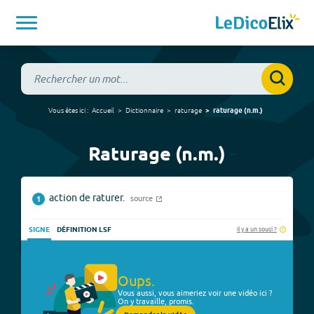
Vous êtes ici :
Accueil
Dictionnaire
raturage
raturage
(
n.m.
)
Raturage (n.m.)
action de raturer.
source
1
Il y a un souci ?
SIGNE
DÉFINITION LSF
Oups.
Vous aussi, vous aimeriez voir une vidéo ici ?
On y travaille, promis.