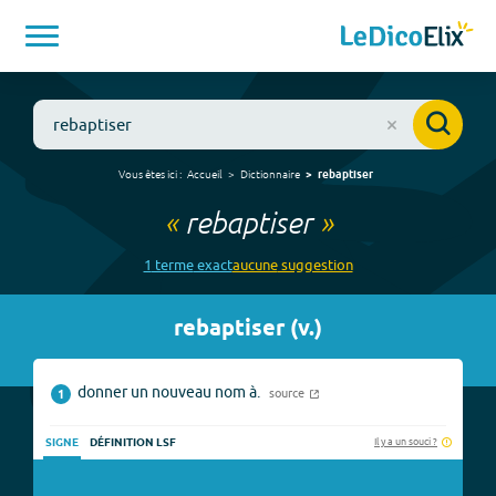
Vous êtes ici :
Accueil
Dictionnaire
rebaptiser
«
rebaptiser
»
1
terme
exact
aucune
suggestion
rebaptiser
(
v.
)
donner un nouveau nom à.
source
1
Il y a un souci ?
SIGNE
DÉFINITION LSF