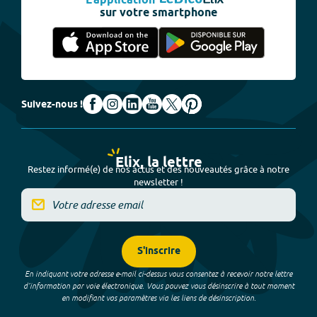
L'application
sur votre smartphone
Suivez-nous !
Elix, la lettre
Restez informé(e) de nos actus et des nouveautés grâce à notre
newsletter !
S'inscrire
En indiquant votre adresse e-mail ci-dessus vous consentez à recevoir notre lettre
d’information par voie électronique. Vous pouvez vous désinscrire à tout moment
en modifiant vos paramètres via les liens de désinscription.