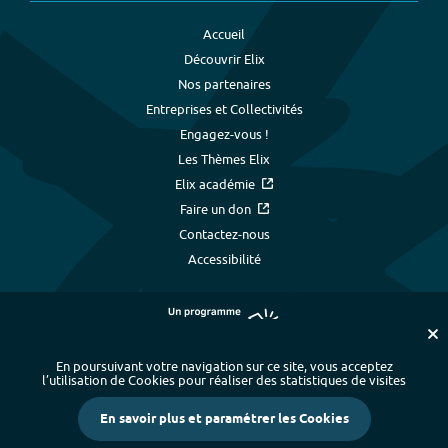
Accueil
Découvrir Elix
Nos partenaires
Entreprises et Collectivités
Engagez-vous !
Les Thèmes Elix
Elix académie
Faire un don
Contactez-nous
Accessibilité
En poursuivant votre navigation sur ce site, vous acceptez
l’utilisation de Cookies pour réaliser des statistiques de visites
Plan du site
-
Index alphabétique
-
En savoir plus et paramétrer les Cookies
Mentions légales et données personnelles
-
Paramétrer les cookies
-
Crédits