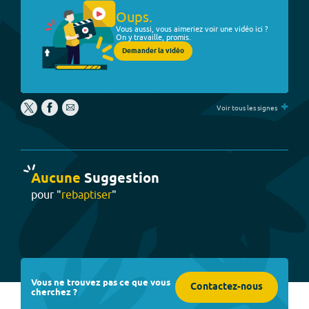
Oups.
Vous aussi, vous aimeriez voir une vidéo ici ?
On y travaille, promis.
Demander la vidéo
+
Voir tous les signes
Aucune
Suggestion
pour "
rebaptiser
"
Vous ne trouvez pas ce que vous
Contactez-nous
cherchez ?