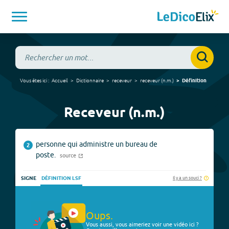
Vous êtes ici :
Accueil
Dictionnaire
receveur
receveur
(
n.m.
)
Définition
Receveur (n.m.)
personne qui administre un bureau de
2
poste.
source
Il y a un souci ?
SIGNE
DÉFINITION LSF
Oups.
Vous aussi, vous aimeriez voir une vidéo ici ?