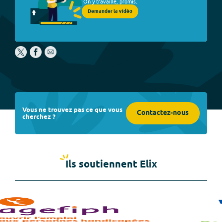
On y travaille, promis.
Demander la vidéo
Vous ne trouvez pas ce que vous
Contactez-nous
cherchez ?
Ils soutiennent Elix