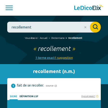
Vous êtes ici :
Accueil
Dictionnaire
recollement
«
recollement
»
1
terme
exact
1
suggestion
recollement
(
n.m.
)
fait de se recoller.
source
1
Il y a un souci ?
SIGNE
DÉFINITION LSF