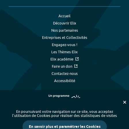
Accueil
Découvrir Elix
Nos partenaires
Entreprises et Collectivités
Engagez-vous !
Les Thèmes Elix
Elix académie
Faire un don
Contactez-nous
Accessibilité
En poursuivant votre navigation sur ce site, vous acceptez
l’utilisation de Cookies pour réaliser des statistiques de visites
Plan du site
-
Index alphabétique
-
En savoir plus et paramétrer les Cookies
Mentions légales et données personnelles
-
Paramétrer les cookies
-