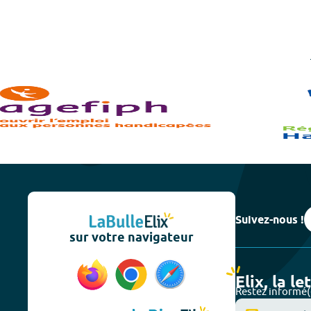
Suivez-nous !
sur votre navigateur
Elix, la le
Restez informé(