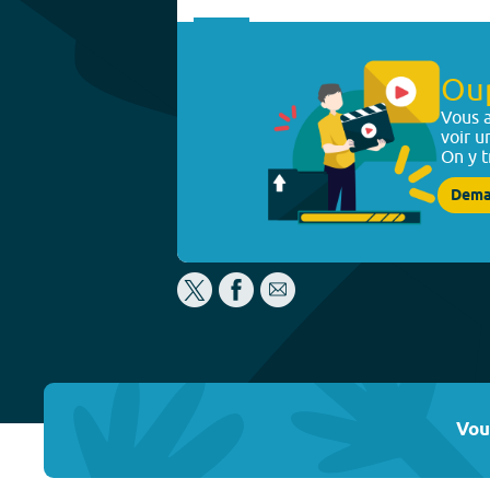
Ou
Vous a
voir u
On y t
Dema
Vou