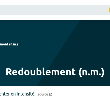
ement
(
n.m.
)
Redoublement (n.m.)
enter en intensité.
source