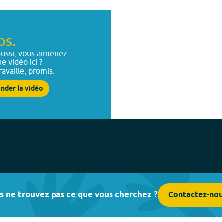
ps.
ussi, vous aimeriez
ne vidéo ici ?
ravaille, promis.
nder la vidéo
s ne trouvez pas ce que vous cherchez ?
Contactez-no