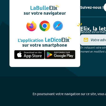
Suivez-nous !
sur votre navigateur
Elix, la le
Restez informé(
L'application
sur votre smartphone
En indiquant votre adre
moment en modifiant vos
En poursuivant votre navigation sur ce site, vous a
Plan du site
-