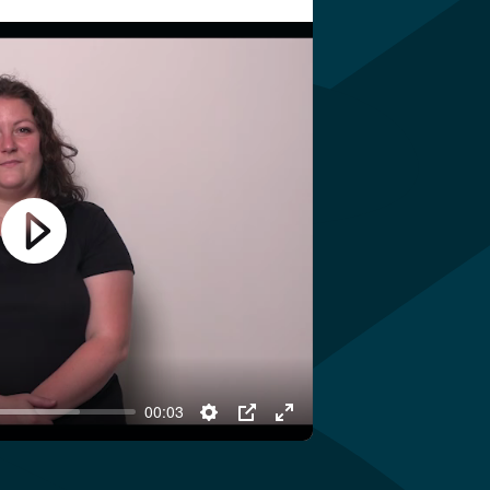
Play
00:03
Settings
PIP
Enter
fullscreen