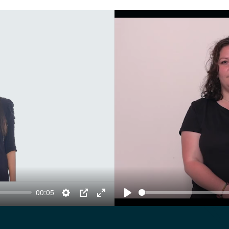
00:05
Settings
PIP
Enter
Play
fullscreen