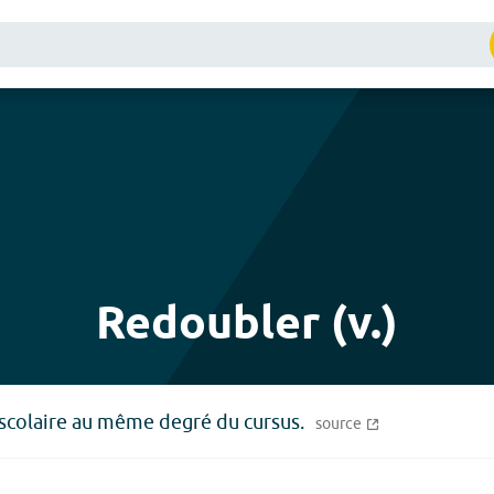
)
Redoubler (v.)
colaire au même degré du cursus.
source