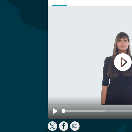
Play
Play