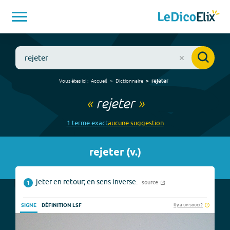
Vous êtes ici :
Accueil
Dictionnaire
rejeter
«
rejeter
»
1
terme
exact
aucune
suggestion
rejeter
(
v.
)
jeter en retour; en sens inverse.
source
1
Il y a un souci ?
SIGNE
DÉFINITION LSF