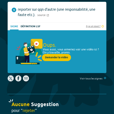
reporter sur qqn d'autre (une responsabilité, une
9
faute etc.).
source
Il y a un souci ?
SIGNE
DÉFINITION LSF
Oups.
Vous aussi, vous aimeriez voir une vidéo ici ?
On y travaille, promis.
Demander la vidéo
+
Voir tous les signes
Aucune
Suggestion
pour "
rejeter
"