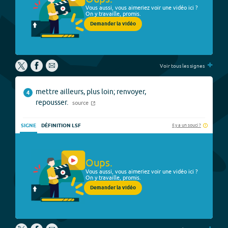
Vous aussi, vous aimeriez voir une vidéo ici ?
On y travaille, promis.
Demander la vidéo
+
Voir tous les signes
mettre ailleurs, plus loin; renvoyer,
4
repousser.
source
Il y a un souci ?
SIGNE
DÉFINITION LSF
Oups.
Vous aussi, vous aimeriez voir une vidéo ici ?
On y travaille, promis.
Demander la vidéo