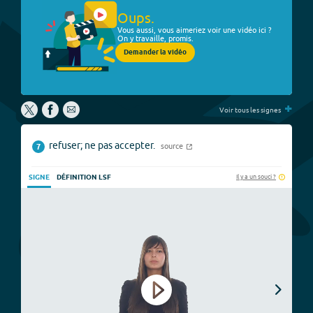
Oups.
Vous aussi, vous aimeriez voir une vidéo ici ?
On y travaille, promis.
Demander la vidéo
+
Voir tous les signes
refuser; ne pas accepter.
source
7
Il y a un souci ?
SIGNE
DÉFINITION LSF
Play