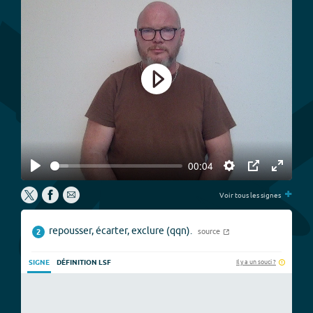
Play
00:04
Play
Settings
PIP
Enter
+
fullscree
Voir tous les signes
repousser, écarter, exclure (qqn).
source
2
Il y a un souci ?
SIGNE
DÉFINITION LSF