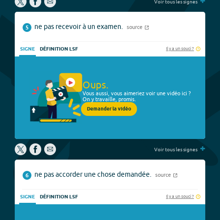
+
Voir tous les signes
ne pas recevoir à un examen.
source
5
Il y a un souci ?
SIGNE
DÉFINITION LSF
Oups.
Vous aussi, vous aimeriez voir une vidéo ici ?
On y travaille, promis.
Demander la vidéo
+
Voir tous les signes
ne pas accorder une chose demandée.
source
6
Il y a un souci ?
SIGNE
DÉFINITION LSF