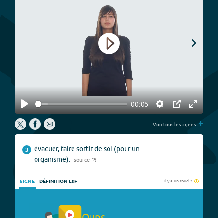
Play
00:05
Play
Settings
PIP
Enter
P
+
fullscree
Voir tous les signes
évacuer, faire sortir de soi (pour un
3
organisme).
source
Il y a un souci ?
SIGNE
DÉFINITION LSF
Oups.