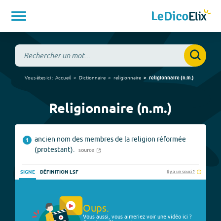
Vous êtes ici :
Accueil
Dictionnaire
religionnaire
religionnaire
(
n.m.
)
Religionnaire (n.m.)
ancien nom des membres de la religion réformée
1
(protestant).
source
Il y a un souci ?
SIGNE
DÉFINITION LSF
Oups.
Vous aussi, vous aimeriez voir une vidéo ici ?