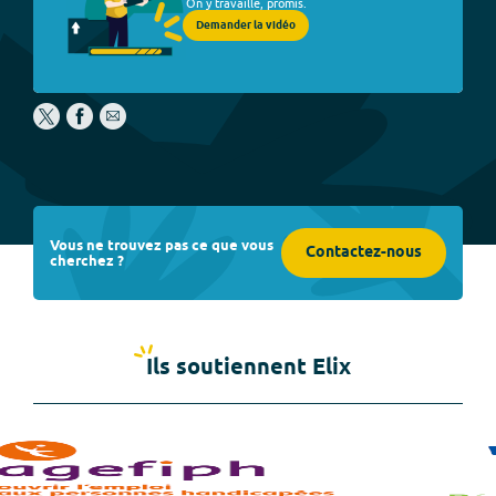
On y travaille, promis.
Demander la vidéo
Vous ne trouvez pas ce que vous
Contactez-nous
cherchez ?
Ils soutiennent Elix