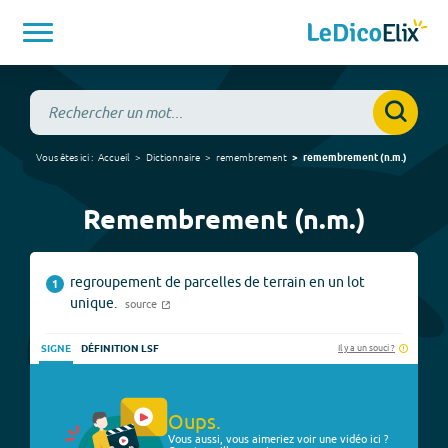
Vous êtes ici :
Accueil
Dictionnaire
remembrement
remembrement
(
n.m.
)
Remembrement (n.m.)
regroupement de parcelles de terrain en un lot
1
unique.
source
Il y a un souci ?
SIGNE
DÉFINITION LSF
Oups.
Vous aussi, vous aimeriez voir une vidéo ici ?