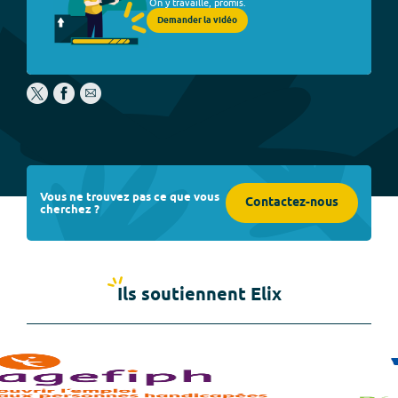
On y travaille, promis.
Demander la vidéo
Vous ne trouvez pas ce que vous
Contactez-nous
cherchez ?
Ils soutiennent Elix