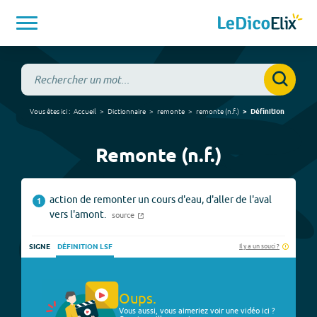
Vous êtes ici :
Accueil
Dictionnaire
remonte
remonte
(
n.f.
)
Définition
Remonte (n.f.)
action de remonter un cours d'eau, d'aller de l'aval
1
vers l'amont.
source
Il y a un souci ?
SIGNE
DÉFINITION LSF
Oups.
Vous aussi, vous aimeriez voir une vidéo ici ?