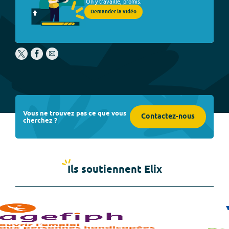
On y travaille, promis.
Demander la vidéo
Vous ne trouvez pas ce que vous
Contactez-nous
cherchez ?
Ils soutiennent Elix