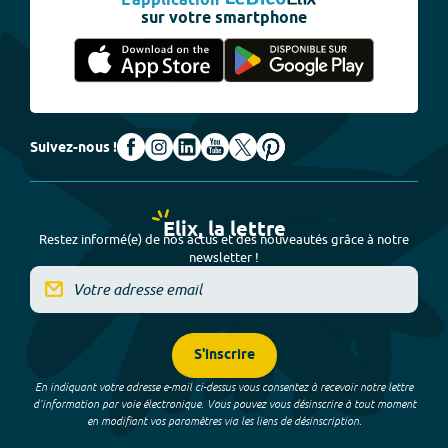
L'application
sur votre smartphone
Suivez-nous !
Elix, la lettre
Restez informé(e) de nos actus et des nouveautés grâce à notre
newsletter !
S'inscrire
En indiquant votre adresse e-mail ci-dessus vous consentez à recevoir notre lettre
d’information par voie électronique. Vous pouvez vous désinscrire à tout moment
en modifiant vos paramètres via les liens de désinscription.