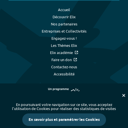
Accueil
Découvrir Elix
Nos partenaires
Entreprises et Collectivités
Engagez-vous !
Les Thèmes Elix
Elix académie
Faire un don
Contactez-nous
Accessibilité
En poursuivant votre navigation sur ce site, vous acceptez
l’utilisation de Cookies pour réaliser des statistiques de visites
Plan du site
-
Index alphabétique
-
En savoir plus et paramétrer les Cookies
Mentions légales et données personnelles
-
Paramétrer les cookies
-
Crédits