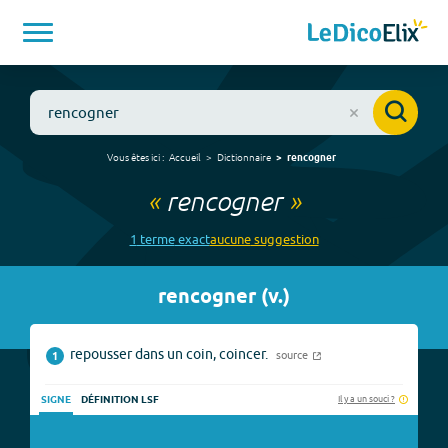
Vous êtes ici :
Accueil
Dictionnaire
rencogner
«
rencogner
»
1
terme
exact
aucune
suggestion
rencogner
(
v.
)
repousser dans un coin, coincer.
source
1
Il y a un souci ?
SIGNE
DÉFINITION LSF