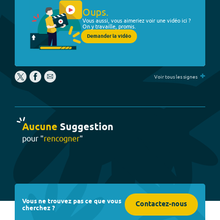
Oups.
Vous aussi, vous aimeriez voir une vidéo ici ?
On y travaille, promis.
Demander la vidéo
+
Voir tous les signes
Aucune
Suggestion
pour "
rencogner
"
Vous ne trouvez pas ce que vous
Contactez-nous
cherchez ?