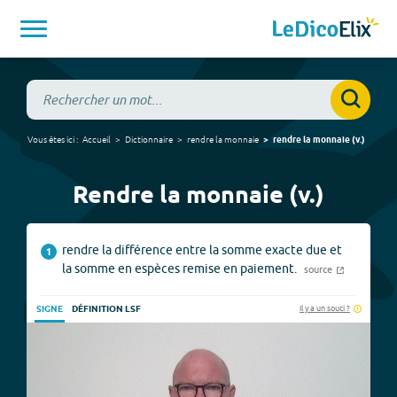
Vous êtes ici :
Accueil
Dictionnaire
rendre la monnaie
rendre la monnaie
(
v.
)
Rendre la monnaie (v.)
rendre la différence entre la somme exacte due et
1
la somme en espèces remise en paiement.
source
Il y a un souci ?
SIGNE
DÉFINITION LSF